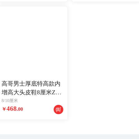
高哥男士厚底特高款内
增高大头皮鞋8厘米ZA0
529211-8【仅37 39 40
8/10厘米
468
￥
.
00
码】