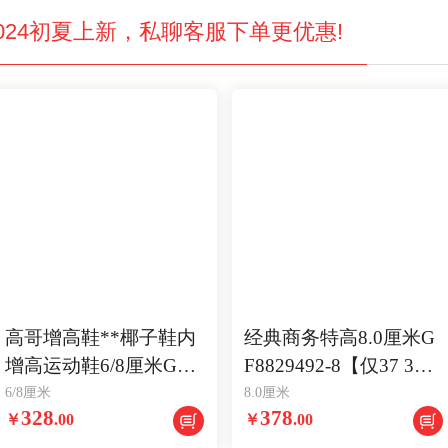
024初夏上新，私聊客服下单更优惠!
高哥增高鞋**椰子鞋内
经典商务特高8.0厘米G
增高运动鞋6/8厘米GF0
F8829492-8【仅37 38 4
723495【仅37码】
1 43码】
6/8厘米
8.0厘米
328
378
￥
.
00
￥
.
00