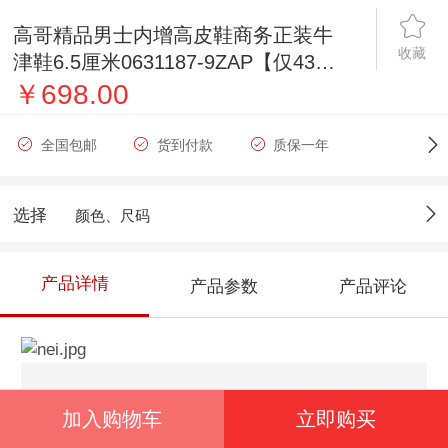
高哥精品男士内增高皮鞋商务正装牛
收藏
津鞋6.5厘米0631187-9ZAP【仅43
码】
￥698.00
全国包邮
货到付款
质保一年
选择
颜色、尺码
产品详情
产品参数
产品评论
加入购物车
立即购买