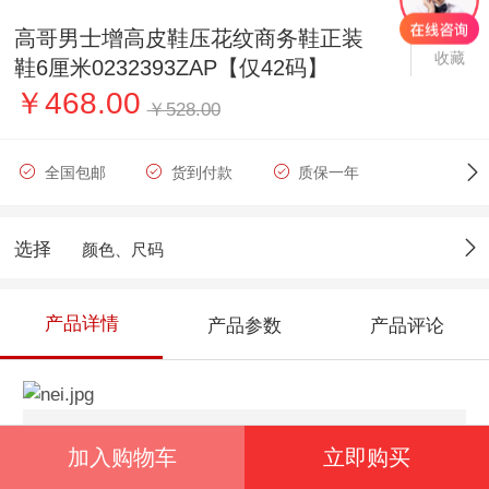
高哥男士增高皮鞋压花纹商务鞋正装
收藏
鞋6厘米0232393ZAP【仅42码】
￥468.00
￥528.00
全国包邮
货到付款
质保一年
选择
颜色、尺码
产品详情
产品参数
产品评论
加入购物车
立即购买