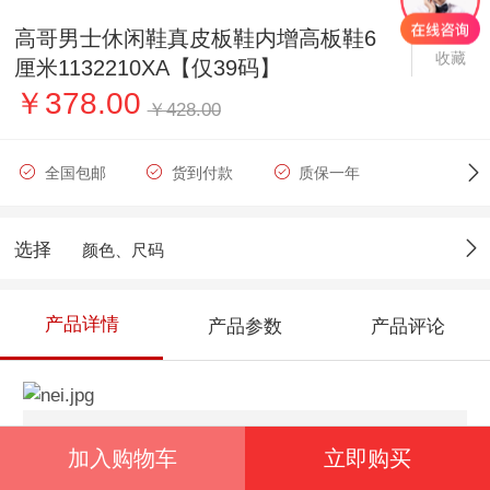
高哥男士休闲鞋真皮板鞋内增高板鞋6
收藏
厘米1132210XA【仅39码】
￥378.00
￥428.00
全国包邮
货到付款
质保一年
选择
颜色、尺码
产品详情
产品参数
产品评论
加入购物车
立即购买